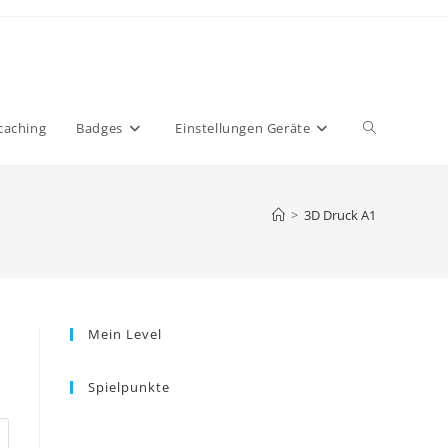
Website-
caching
Badges
Einstellungen Geräte
Suche
>
3D Druck A1
umschalten
Mein Level
Spielpunkte