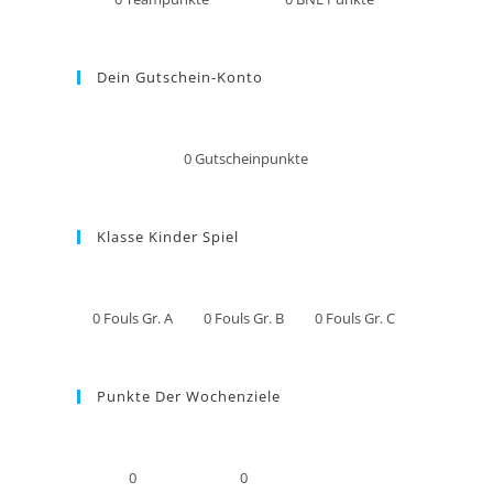
Dein Gutschein-Konto
0
Gutscheinpunkte
Klasse Kinder Spiel
0
Fouls Gr. A
0
Fouls Gr. B
0
Fouls Gr. C
Punkte Der Wochenziele
0
0