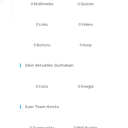
0
Multimedia
0
Quizzes
0
Links
0
Videos
0
Buttons
0
Koop
Dein Aktuelles Guthaben
0
Coins
0
Energie
Euer Team-Konto
0
Teampunkte
0
BNE Punkte