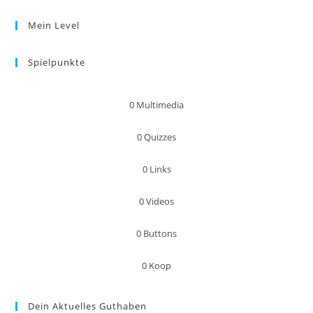
Mein Level
Spielpunkte
0
Multimedia
0
Quizzes
0
Links
0
Videos
0
Buttons
0
Koop
Dein Aktuelles Guthaben