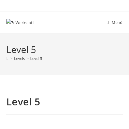
Zum
Inhalt
springen
Menü
Level 5
>
Levels
>
Level 5
Level 5