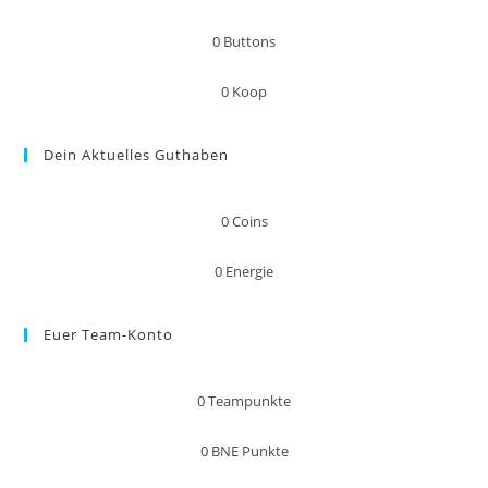
0
Buttons
0
Koop
Dein Aktuelles Guthaben
0
Coins
0
Energie
Euer Team-Konto
0
Teampunkte
0
BNE Punkte