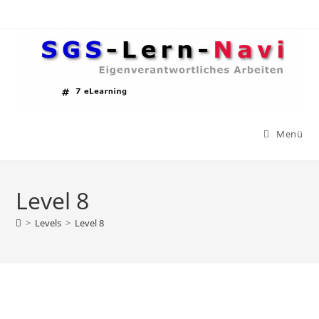
Zum
Inhalt
springen
Menü
Level 8
>
Levels
>
Level 8