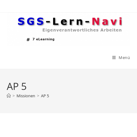
Zum
Inhalt
springen
Menü
AP 5
>
Missionen
>
AP 5