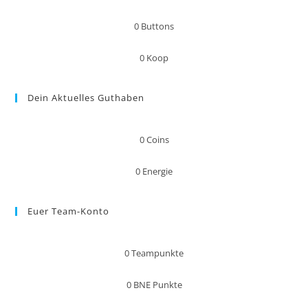
0
Buttons
0
Koop
Dein Aktuelles Guthaben
0
Coins
0
Energie
Euer Team-Konto
0
Teampunkte
0
BNE Punkte