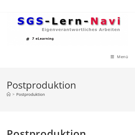
Zum
Inhalt
springen
Menü
Postproduktion
>
Postproduktion
Postproduktion