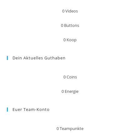
0
Videos
0
Buttons
0
Koop
Dein Aktuelles Guthaben
0
Coins
0
Energie
Euer Team-Konto
0
Teampunkte