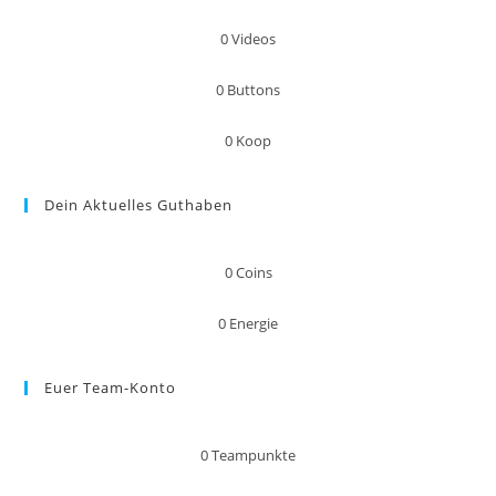
0
Videos
0
Buttons
0
Koop
Dein Aktuelles Guthaben
0
Coins
0
Energie
Euer Team-Konto
0
Teampunkte