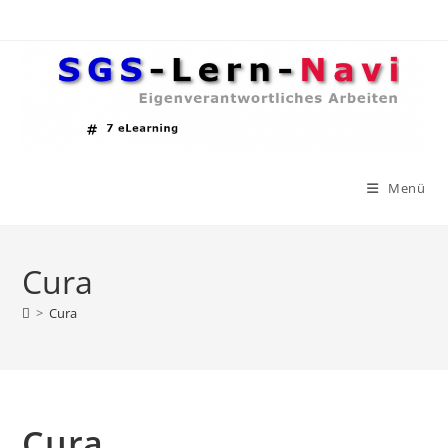
Zum
Inhalt
springen
Menü
Cura
>
Cura
Cura