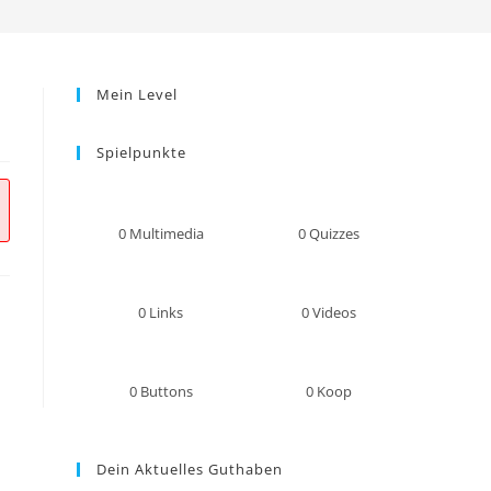
umschalten
Mein Level
Spielpunkte
0
Multimedia
0
Quizzes
0
Links
0
Videos
0
Buttons
0
Koop
Dein Aktuelles Guthaben