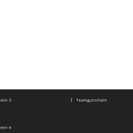
hein 3
Teamgutschein
hein 4