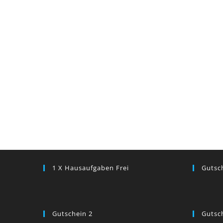
1 X Hausaufgaben Frei
Gutsc
Gutschein 2
Gutsc