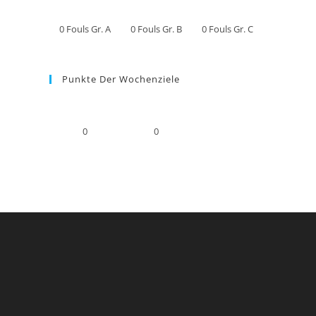
0
Fouls Gr. A
0
Fouls Gr. B
0
Fouls Gr. C
Punkte Der Wochenziele
0
0