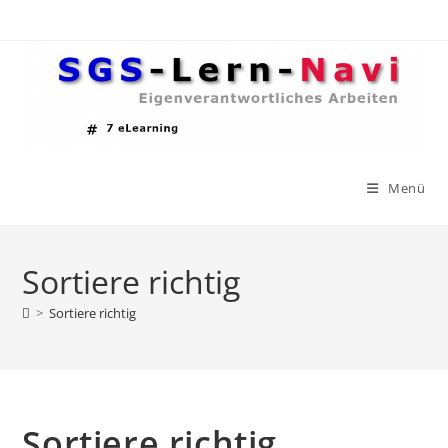
Zum
Inhalt
springen
Menü
Sortiere richtig
>
Sortiere richtig
Sortiere richtig