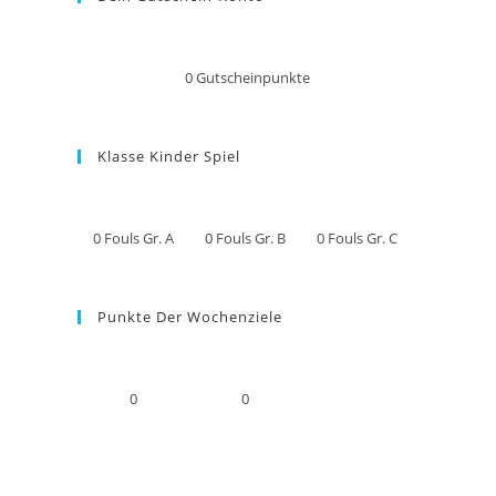
0
Gutscheinpunkte
Klasse Kinder Spiel
0
Fouls Gr. A
0
Fouls Gr. B
0
Fouls Gr. C
Punkte Der Wochenziele
0
0