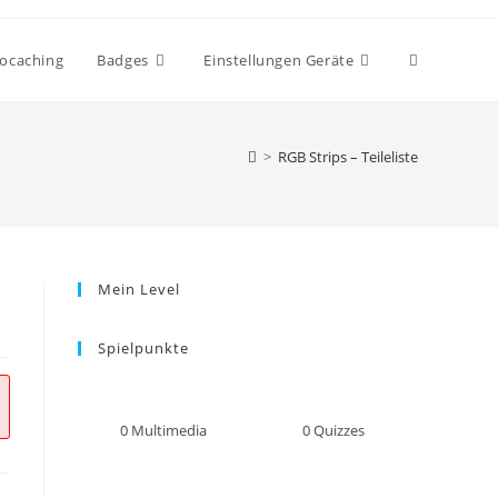
Website-
ocaching
Badges
Einstellungen Geräte
Suche
>
RGB Strips – Teileliste
umschalten
Mein Level
Spielpunkte
0
Multimedia
0
Quizzes