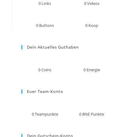
0
Links
0
Videos
0
Buttons
0
Koop
Dein Aktuelles Guthaben
0
Coins
0
Energie
Euer Team-Konto
0
Teampunkte
0
BNE Punkte
Dein Gutschein-Konto