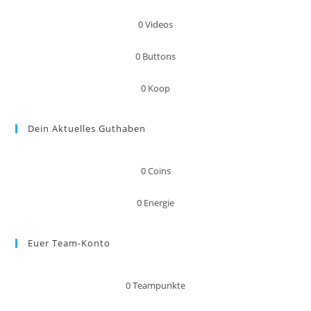
0
Videos
0
Buttons
0
Koop
Dein Aktuelles Guthaben
0
Coins
0
Energie
Euer Team-Konto
0
Teampunkte