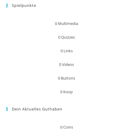
Spielpunkte
0
Multimedia
0
Quizzes
0
Links
0
Videos
0
Buttons
0
Koop
Dein Aktuelles Guthaben
0
Coins