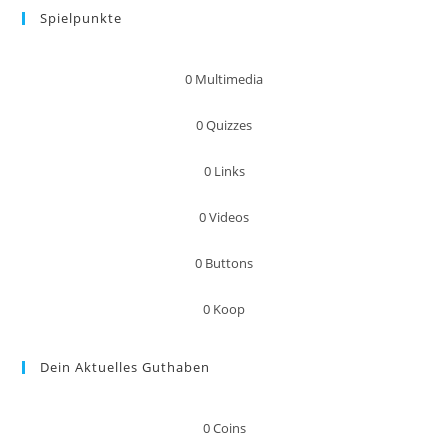
Spielpunkte
0
Multimedia
0
Quizzes
0
Links
0
Videos
0
Buttons
0
Koop
Dein Aktuelles Guthaben
0
Coins