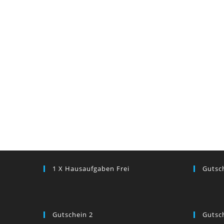
1 X Hausaufgaben Frei
Gutsc
Gutschein 2
Gutsc