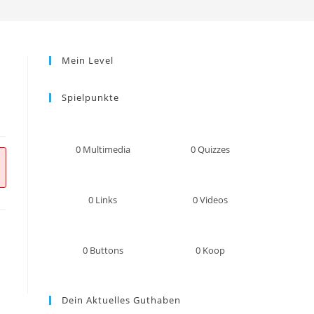
umschalten
Mein Level
Spielpunkte
0
Multimedia
0
Quizzes
0
Links
0
Videos
0
Buttons
0
Koop
Dein Aktuelles Guthaben