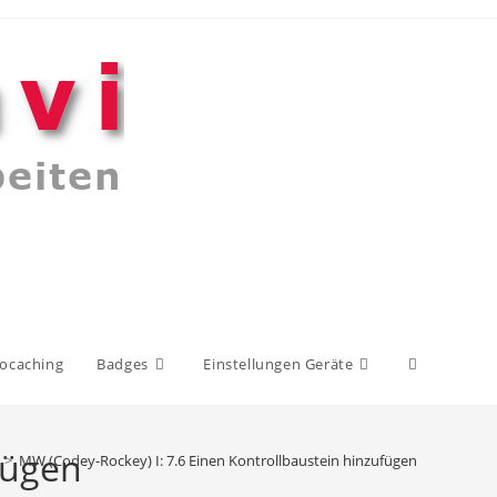
Website-
ocaching
Badges
Einstellungen Geräte
Suche
fügen
>
MW (Codey-Rockey) I: 7.6 Einen Kontrollbaustein hinzufügen