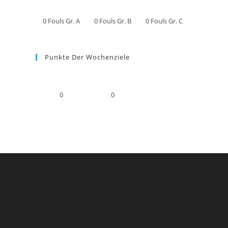
0
Fouls Gr. A
0
Fouls Gr. B
0
Fouls Gr. C
Punkte Der Wochenziele
0
0