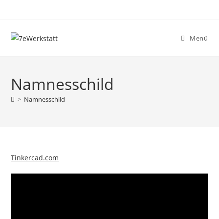
Zum
Inhalt
springen
Menü
Namnesschild
>
Namnesschild
Tinkercad.com