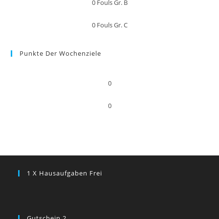
0
Fouls Gr. B
0
Fouls Gr. C
Punkte Der Wochenziele
0
0
1 X Hausaufgaben Frei
Gutschein 2